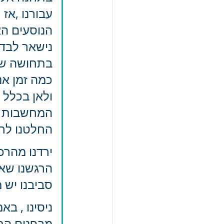
עבורנו ,אז 
הנוסעים הא
נישאר לבד
בתחושה של 
כמה זמן אנח
ולאן בכלל 
המחשבות הת
החלטנו לר
ירדנו מהרכ
הרגשנו שאנ
סביבנו יש 
ניסינו , ב
מבפנים התח