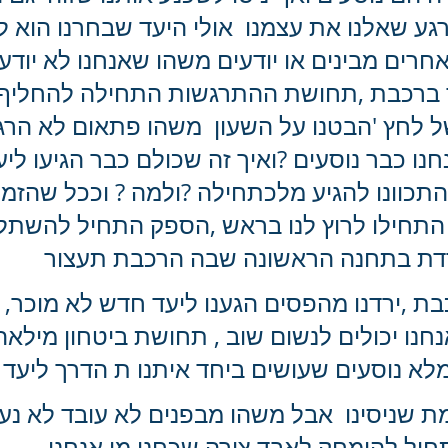
רגע שאלנו את עצמנו  אולי היעד שבחרנו הוא לא 
חרים מבינים או יודעים משהו שאנחנו לא יודעים
 ברכבת ,תחושת ההתרגשות התחילה להחליף 
לחץ 'הבטנו על השעון  משהו פתאום לא הרגיש 
נו כבר נוסעים ?ואיך זה שכולם כבר הגיעו ליע
התכוונו להגיע מלכתחילה ?ולמה ? וככל שהזמן
חילו לרוץ לנו בראש ,הספק התחיל להשתלט 
דת בתחנה הראשונה שבה הרכבת תעצור 
בת ,ירדנו מהפסים הגענו ליעד חדש לא מוכר,
חנו יכולים לנשום שוב , תחושת ביטחון מילאה 
מלא נוסעים שעושים ביחד איתנו ת הדרך ליעד 
אמת שניסינו  אבל משהו מבפנים לא עובד לא נע 
יל להימחק לאבד צורה שכחנו מי אנחנו .